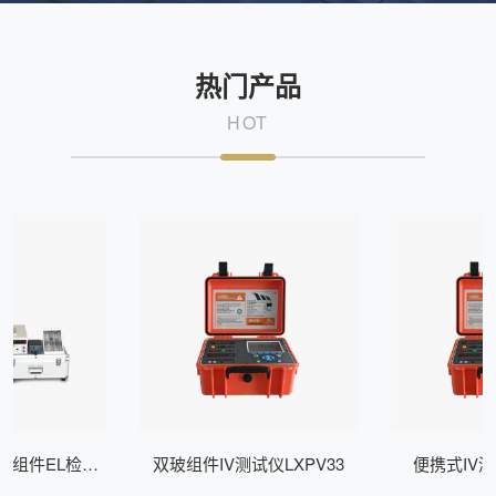
热门产品
HOT
式组件EL检测
双玻组件IV测试仪LXPV33
便携式IV测
Z200