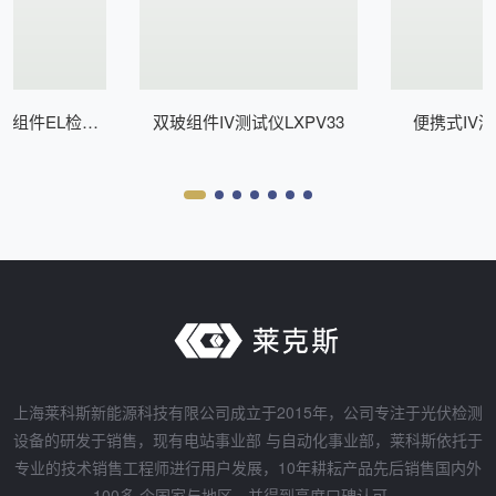
式组件EL检测
双玻组件IV测试仪LXPV33
便携式IV测
Z200
上海莱科斯新能源科技有限公司成立于2015年，公司专注于光伏检测
设备的研发于销售，现有电站事业部 与自动化事业部，莱科斯依托于
专业的技术销售工程师进行用户发展，10年耕耘产品先后销售国内外
100多 个国家与地区，并得到高度口碑认可。