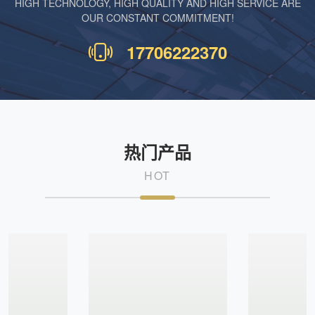
HIGH TECHNOLOGY, HIGH QUALITY AND HIGH SERVICE ARE
OUR CONSTANT COMMITMENT!
17706222370
热门产品
HOT