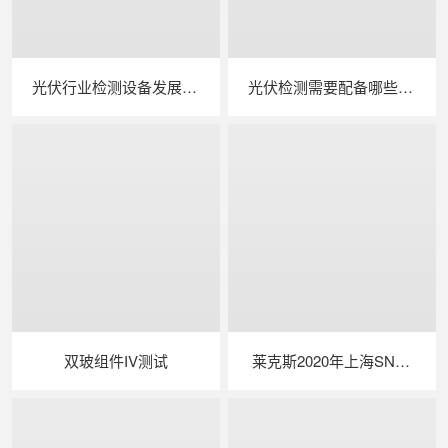
光伏行业检测设备发展近况：技术迭代赋能品质升级，智能融合拓展应用边界
光伏检测需要配备哪些设备？
双玻组件IV测试
莱克斯2020年上海SNEC国际光伏展邀请函