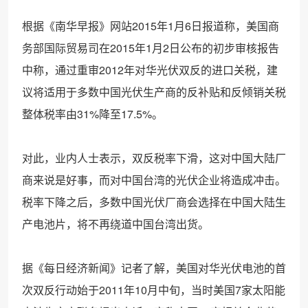
根据《南华早报》网站2015年1月6日报道称，美国商
务部国际贸易司在2015年1月2日公布的初步审核报告
中称，通过重审2012年对华光伏双反的进口关税，建
议将适用于多数中国光伏生产商的反补贴和反倾销关税
整体税率由31%降至17.5%。
对此，业内人士表示，双反税率下滑，这对中国大陆厂
商来说是好事，而对中国台湾的光伏企业将造成冲击。
税率下降之后，多数中国光伏厂商会选择在中国大陆生
产电池片，将不再绕道中国台湾出货。
据《每日经济新闻》记者了解，美国对华光伏电池的首
次双反行动始于2011年10月中旬，当时美国7家太阳能