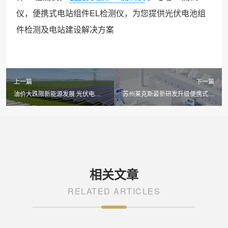
仪，便携式电站组件EL检测仪，为您提供光伏电池组
件检测及电站建设解决方案
上一篇
下一篇
油价大跌限新能源发展 光伏电池
苏州莱克斯最新研发升级便携式组
板股价下行-莱克斯屋顶太阳能电
件EL测试仪
站
相关文章
RELATED ARTICLES