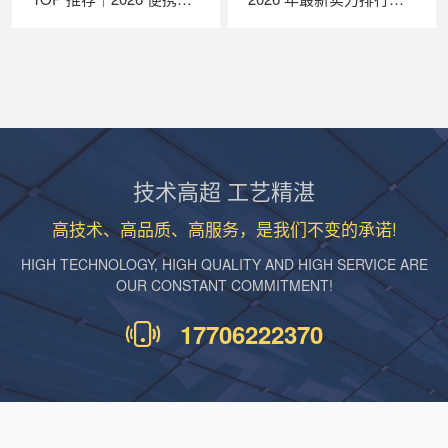
技术高超 工艺精湛
高技术、高品质、高服务，是我们不变的承诺!
HIGH TECHNOLOGY, HIGH QUALITY AND HIGH SERVICE ARE
OUR CONSTANT COMMITMENT!
17706222370