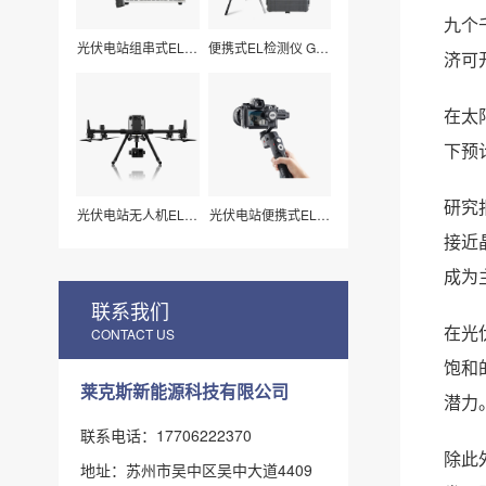
九个
光伏电站组串式EL检
便携式EL检测仪 G50
济可
测仪 LXZ210
莱科斯
在太
下预
研究
光伏电站无人机EL扫
光伏电站便携式EL检
描检测仪H210
测仪_组件视频扫描
接近
专用（LX-Z15）
成为
联系我们
在光
CONTACT US
饱和
莱克斯新能源科技有限公司
潜力
联系电话：17706222370
除此
地址：苏州市吴中区吴中大道4409