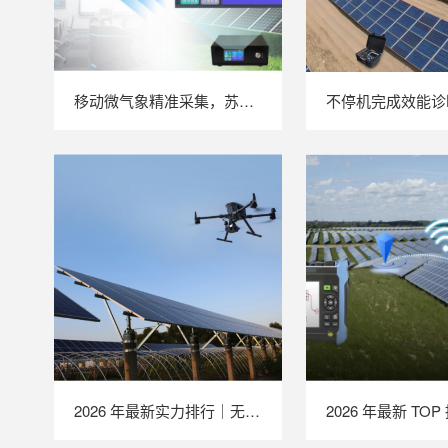
移动微气象精准采集，苏州 LAILX LXH506 便携式气象站补齐光伏检测环境数据短板
2026 年最新实力排行｜无人机 EL 检测系统 TOP 推荐，LAILX LXH210 深度解析