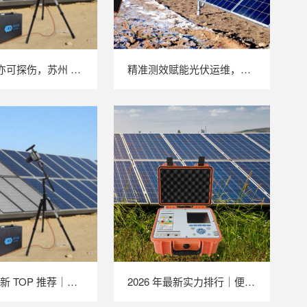
户外强光亦可探伤，苏州 LAILX LXG30 便携式 EL 检测仪重塑光伏组件无损检测标准
精准测效赋能光伏运维，苏州 LAILX LX‑PV32 便携式 IV 测试仪打造现场检测新标杆
2026 年最新 TOP 推荐｜便携式 EL 检测仪实力排行，LAILX LXG50 深度测评
2026 年最新实力排行｜便携式 IV 测试仪 TOP 推荐，LAILX LX‑PV31 深度解析