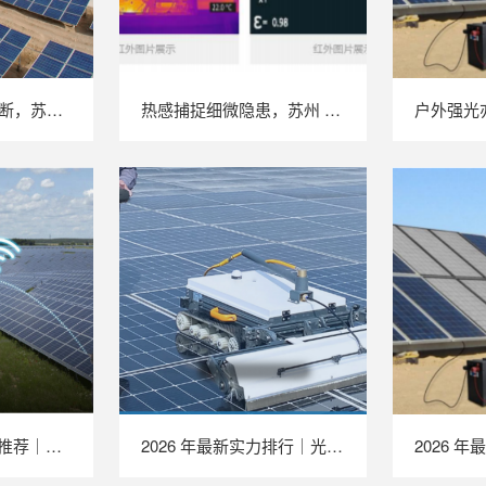
不停机完成效能诊断，苏州 LAILX LX‑PE93 逆变器综合测试仪筑牢光伏电站效能底座
热感捕捉细微隐患，苏州 LAILX LX‑F300 手持红外热成像仪赋能光伏安全运维
2026 年最新 TOP 推荐｜绝缘接地综合测试仪实力排行，LAILX LXH601 深度测评
2026 年最新实力排行｜光伏清洗机器人 TOP 推荐，LAILX LX‑H403 深度解析