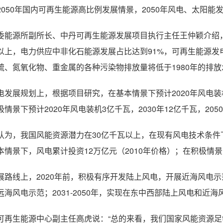
2050年国内可再生能源高比例发展情景，2050年风电、太阳能
委能源所副所长、中丹可再生能源发展项目执行主任王仲颖介绍
%以上，电力供应中非化石能源发展占比达到91%，可再生能源发
硫、氮氧化物、重金属的各种污染物排放量将低于1980年的排放
电发展规划上，根据项目研究，在基本情景下预计2020年风电装机2
极情景下预计2020年风电装机3亿千瓦，2030年12亿千瓦，205
认为，我国风能资源潜力在30亿千瓦以上，在现有风电技术条件下
本情景下，风电累计投资12万亿元（2010年价格）；在积极情景下
展路线上，2020年前，积极有序开发陆上风电，开展近海风电示范
远海风电示范；2031-2050年，实现在东中西部陆上风电和近
可再生能源中心副主任高虎说：“总的来看，我们国家风能资源