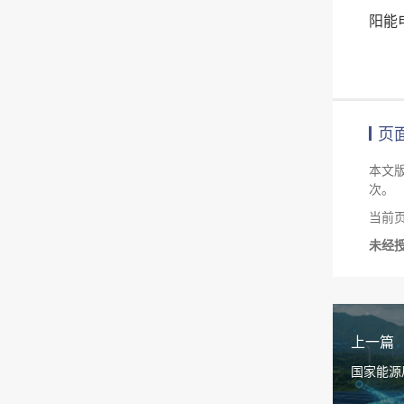
阳能
页
本文
次。
当前页面链
未经
上一篇
国家能源
能发电