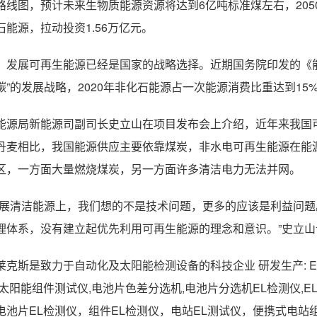
路线图，预计未来生物质能源资源将达到6亿吨标准煤左右，20
石能源，拉动投资1.56万亿元。
，发展可再生能源已经是国家的战略选择。近期国务院印发的《能源发
碳”的发展战略，2020年非化石能源占一次能源消费比重达到15%
能源局新能源司副司长史立山在项目发布会上介绍，近年来我国
丹麦相比，我国能源供应主要依靠煤炭，非水电可再生能源在能
区，一方面大量燃烧煤炭，另一方面许多清洁电力无法并网。
发展清洁能源上，我们想的不是技术问题，更多的应该是利益问
理体系，没有建立起优先利用可再生能源的理念和意识。”史立山
莱克斯是致力于自动化及太阳能检测设备的科技企业 研发生产: E
,太阳能组件测试仪,电池片色差分选机,电池片分选机EL检测仪,EL
电池片EL检测仪，组件EL检测仪，电站EL测试仪，便携式电站