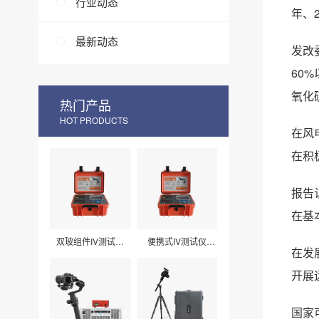
行业动态
年、
最新动态
发改
60
氧化
热门产品
HOT PRODUCTS
在风
在积
报告
在基
双玻组件IV测试仪
便携式IV测试仪
在发
LXPV33
LXPV32
开展
国家