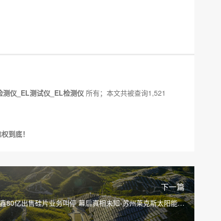
检测仪_EL测试仪_EL检测仪
所有；本文共被查询1,521
维权到底！
下一篇
鑫80亿出售硅片业务叫停 幕后真相未知-苏州莱克斯太阳能电
池组件测试仪