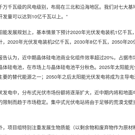
千万千瓦级的风电级别，布局在三北和沿海地区。我们对七大基
开发量可以达到10亿千瓦以上。”
阳能发展规划上，基本情景下预计2020年光伏发电装机1亿千瓦，2
计，2020年光伏发电装机2亿千瓦，2030年8亿千瓦，2050年2
报告认为，近中期晶体硅电池商业化组件效率超过20%，占据市场
晶体硅电池，在市场上与晶体硅电池平分秋色。2025年太阳能光
主要的替代能源之一；2050年之后太阳能光伏发电将成为主导
伏发电中，分布式光伏市场份额将逐渐扩大，近中期内将和地面
的限制而趋于市场稳定。集中式光伏电站将由于足够的荒漠戈壁
。
外，项目组特别注重发展生物质能（以剩余物和废弃物作为原材料