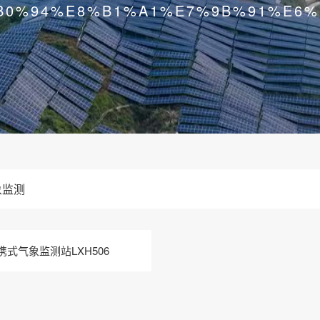
B0%94%E8%B1%A1%E7%9B%91%E6%
象监测
携式气象监测站LXH506