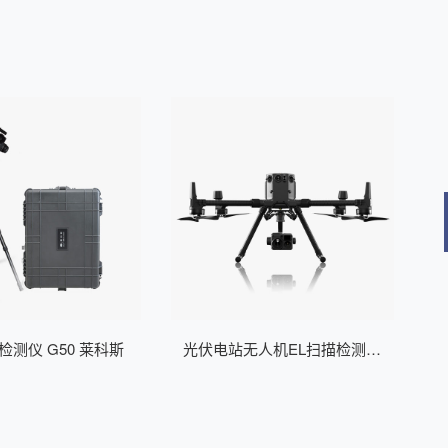
检测仪 G50 莱科斯
光伏电站无人机EL扫描检测仪
光
H210