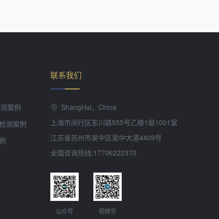
联系我们
检测案例
ShangHai，China
上海市闵行区东川路555号乙楼1层1001室
检测案例
江苏省苏州市吴中区吴中大道4409号
例
全国咨询热线:17706222370
公众号
视频号